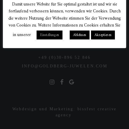
Damit unsere Website für Sie optimal gestaltet ist und wir sie
fortlaufend verbessern können, verwenden wir Cookies. Durch
die weitere Nutzung der Webseite stimmen Sie der Verwendung
FASANENSTRASSE 73, 10719 BERLIN
von Cookies zu. Weitere Informationen zu Cookies erhalten Sie
MONTAG BIS FREITAG: 10:00 – 18:30
in unserer
Einstellungen
Ablehnen
Akzeptieren
SAMSTAG: 10:00 – 16:00
+49 (0)30-896 52 846
INFO@GOLDBERG-JUWELEN.COM
Webdesign und Marketing: bissfest creative
agency