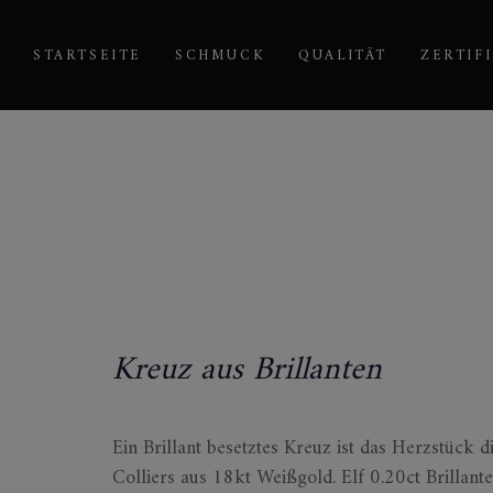
Links
Zur
überspringen
primären
STARTSEITE
SCHMUCK
QUALITÄT
ZERTIF
Navigation
springen
Zum
Inhalt
springen
Kreuz aus Brillanten
Ein Brillant besetztes Kreuz ist das Herzstück d
Colliers aus 18kt Weißgold. Elf 0.20ct Brillant