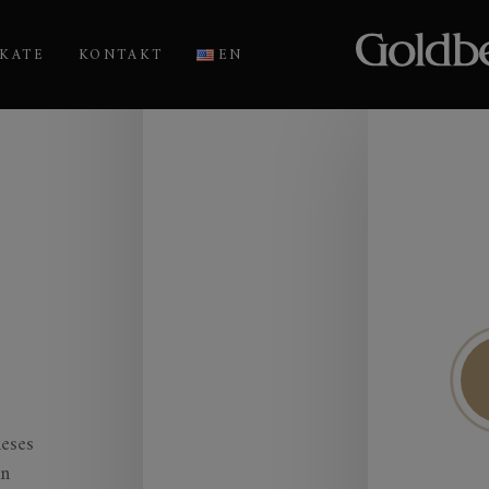
IKATE
KONTAKT
EN
ieses
en