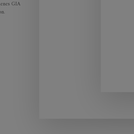
igenes GIA
on.