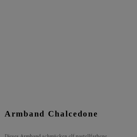
Armband Chalcedone
Dieses Armband schmücken elf pastellfarbene