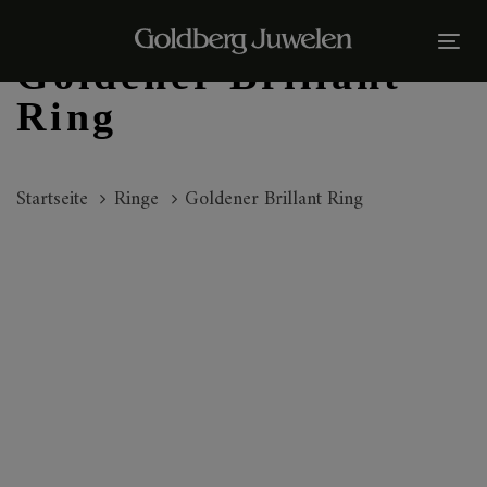
Links
Zur
überspringen
primären
Tog
Goldener Brillant
Navigation
nav
springen
Ring
Zum
Inhalt
Startseite
Ringe
Goldener Brillant Ring
springen