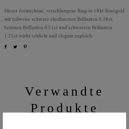
Dieser formschöne, verschlungene Ring in 18kt Roségold
mit teilweise schwarz rhodinierten Brillanten 0.38ct,
braunen Brillanten 0.51ct und schwarzen Brillanten
1.25ct wirkt schlicht und elegant zugleich.
Verwandte
Produkte