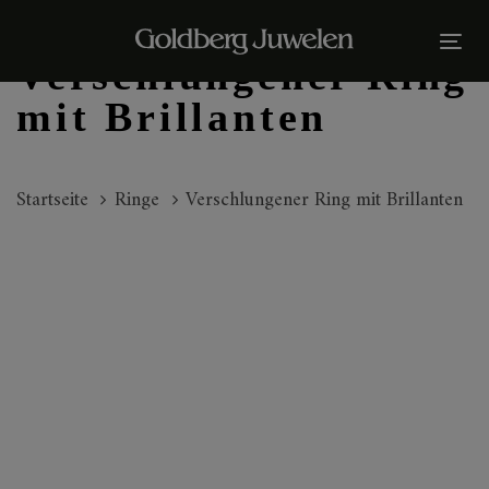
Links
Zur
überspringen
primären
Tog
Verschlungener Ring
Navigation
nav
springen
mit Brillanten
Zum
Inhalt
Startseite
Ringe
Verschlungener Ring mit Brillanten
springen