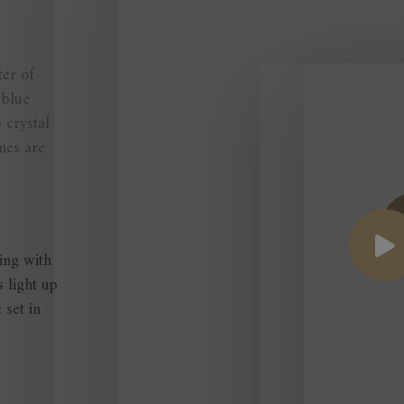
ter of
 blue
 crystal
nes are
ring with
 light up
 set in