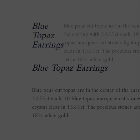
Skip
Skip
links
to
primary
Blue
Blue pear cut topaz are in the cen
navigation
Topaz
the earring with 34.55ct each. 10
Skip
Earrings
topaz marquise cut stones light up
to
clear in 13.85ct. The precious sto
content
set in 18kt white gold.
Blue Topaz Earrings
Blue pear cut topaz are in the center of the ear
34.55ct each. 10 blue topaz marquise cut stones
crystal clear in 13.85ct. The precious stones are
18kt white gold.