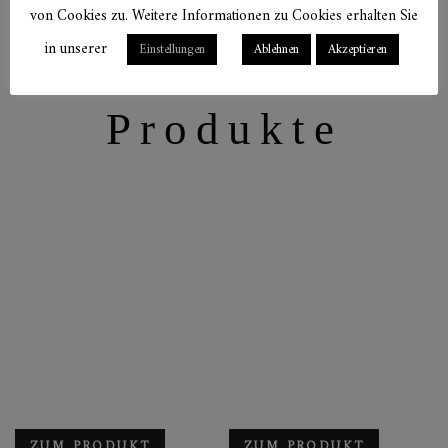
von Cookies zu. Weitere Informationen zu Cookies erhalten Sie
in unserer
Einstellungen
Ablehnen
Akzeptieren
Verwandte
Produkte
ZUM PRODUKT
ZUM PRODUKT