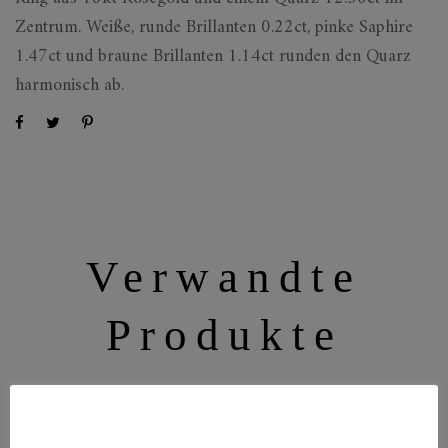
Zentrum. Weiße, runde Brillanten 0.22ct, pinke Saphire
1.47ct und braune Brillanten 1.14ct runden den Quarz
harmonisch ab.
Verwandte
Produkte