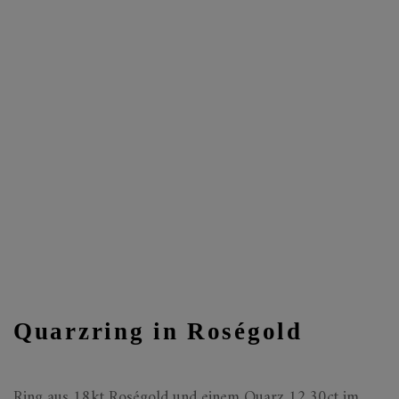
Quarzring in Roségold
Ring aus 18kt Roségold und einem Quarz 12.30ct im