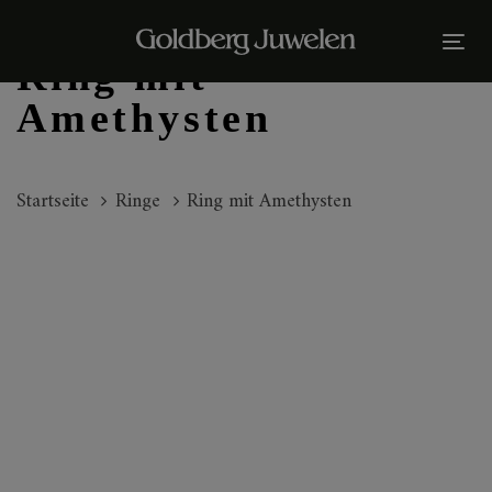
Links
Zur
überspringen
primären
Tog
Ring mit
Navigation
nav
springen
Amethysten
Zum
Inhalt
Startseite
Ringe
Ring mit Amethysten
springen