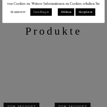
von Cookies zu. Weitere Informationen zu Cookies erhalten Sie
in unserer
Einstellungen
Ablehnen
Akzeptieren
Verwandte
Produkte
ZUM PRODUKT
ZUM PRODUKT