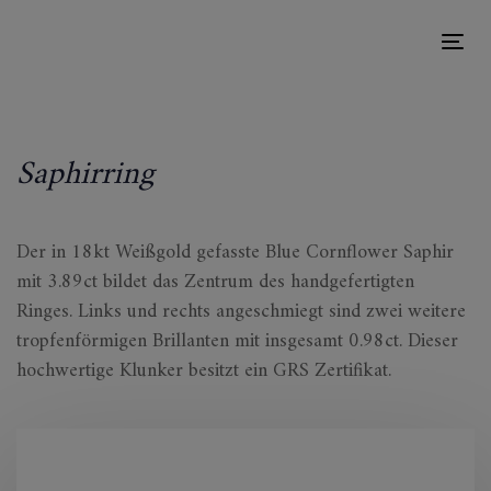
Links
Zur
überspringen
primären
Tog
Navigation
nav
springen
Zum
Saphirring
Inhalt
springen
Der in 18kt Weißgold gefasste Blue Cornflower Saphir
mit 3.89ct bildet das Zentrum des handgefertigten
Ringes. Links und rechts angeschmiegt sind zwei weitere
tropfenförmigen Brillanten mit insgesamt 0.98ct. Dieser
hochwertige Klunker besitzt ein GRS Zertifikat.